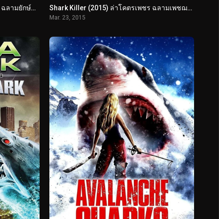
Mega Shark Vs. Kolossus (2015) ฉลามยักษ์ปะทะหุ่นพิฆาตล้างโลก
Shark Killer (2015) ล่าโคตรเพชร ฉลามเพชฌฆาต
Mar. 23, 2015