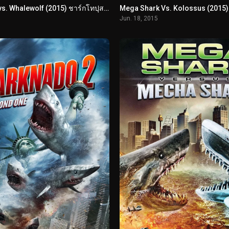
Sharktopus vs. Whalewolf (2015) ชาร์กโทปุส ปะทะ เวลวูล์ฟ สงครามอสูรใต้ทะเล
Jun. 18, 2015