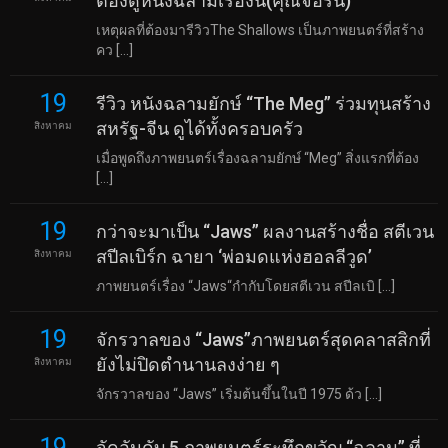
ต้องดูหนังฉลามเรื่องนี้(คุณจอร์น)
เหตุผลที่ต้องมารีวิวThe Shallows เป็นภาพยนตร์ที่สร้าง
คว […]
19
รีวิว หนังฉลามยักษ์ “The Meg” ร่วมทุนสร้าง
สหรัฐ-จีน ดูได้ทั้งครอบครัว
สิงหาคม
เมื่อพูดถึงภาพยนตร์เรื่องฉลามยักษ์ “Meg” สิ่งแรกที่ต้อง
[…]
19
กว่าจะมาเป็น “Jaws” ผลงานสร้างชื่อ สตีเวน
สปีลเบิร์ก ฉายา ‘พ่อมดแห่งฮอลลีวูด’
สิงหาคม
ภาพยนตร์เรื่อง “Jaws“กำกับโดยสตีเวน สปีลเบิ […]
19
จักรวาลของ “Jaws”ภาพยนตร์สุดคลาสสิกที่
ยังไม่ปิดตำนานลงง่าย ๆ
สิงหาคม
จักรวาลของ “Jaws” เริ่มต้นขึ้นในปี 1975 ด้ว […]
19
จัดอันดับ 5 ภาพยนตร์ระทึกขวัญ “ฉลาม” ที่